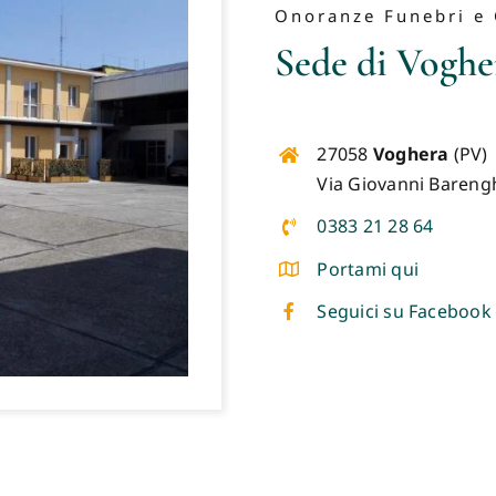
Onoranze Funebri e 
Sede di Voghe
27058
Voghera
(PV)
Via Giovanni Barengh
0383 21 28 64
Portami qui
Seguici su Facebook