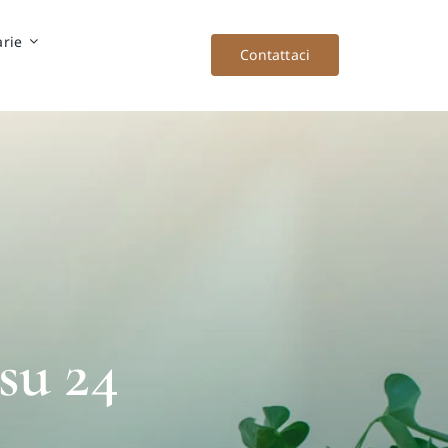
arie
Contattaci
su 24